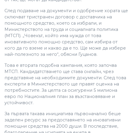
След подаване на документи и одобрение хората ще
сключват тристранен договор с доставчика на
помощното средство, което са избрали, и
Министерството на труда и социалната политика
(МТСП). „Човекът, който има нужда от това
иновативното помощно средство, сам избира от
кого да го вземе и какво да е то. Ще може да избере
най-полезното за него“, обясни Гуцанов.
Това е втората подобна кампания, която започва
МТСП. Кандидатстването ще става онлайн, чрез
представяне на необходимите документи. След това
експерти в Министерството ще правят оценка на
потребностите. За целта са осигурени 5 милиона
евро по Националния план за възстановяване и
устойчивост.
За първата такава инициатива първоначално беше
заделен ресурс за предоставянето на иновативни
помощни средства на 2000 души. В последствие,
благодарение на усилията на екипа в