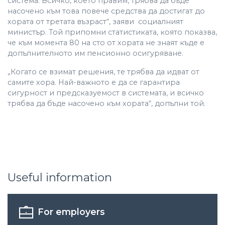
система. Всичко, което правим, трябва да бъде
насочено към това повече средства да достигат до
хората от третата възраст“, заяви социалният
министър. Той припомни статистиката, която показва,
че към момента 80 на сто от хората не знаят къде е
допълнителното им пенсионно осигуряване.
„Когато се взимат решения, те трябва да идват от
самите хора. Най-важното е да се гарантира
сигурност и предсказуемост в системата, и всичко
трябва да бъде насочено към хората“, допълни той.
Useful information
For employers