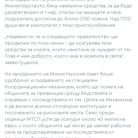
Министерството, бяха намерени средства, за да бъде
удовлетворен и т.нар. списък на чакащите и така
подкрепата достигна до близо 2150 човека. Над 1700
души вече разполагат с тези приспособления.
„Надявам се, че и следващото правителство ще
продължи по този начин – да осигурява тези
средства за хората, които наистина се нуждаят от тях.
Това е най-доброто, което има в момента в света“,
заяви Гуцанов.
На заседанието на Министерския съвет беше
одобрено и създаването на специален
Координационен механизъм, който ще помага на
общините за превенция срещу бедствията и
справяне с последствията от тях. Целта на Механизма
е да включи всички отговорни институции в
посочването на рисковите места. Само преди
седмици МТСП успя да осигури около 40 милиона
евро, с които общините ще могат да наемат работна
сила за предотвратяване на последствията от