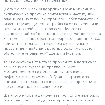
природни бедствия и за превенция.
„Сега със специалния Координационен механизъм
включваме на практика почти всички институции,
така че да има пълен синхрон при набелязването на
опасните участъци, които трябва да се почистят, или
тези, които трябва да се залесят. Целта е по
възможно най-добрия начин да се взимат решенията.
За да може да има ефект тази мярка, основните хора,
които трябва да казват какво да се прави като
превантивни действия, разбира се, са кметовете и
областните управители“, допълни Гуцанов.
Той коментира и темата за промените в Кодекса за
социално осигуряване, предложени от
Министерството на финансите, които касаят
реформа във втория стълб. Гуцанов призова за
внимателен подход и ясни разчети как промените
ще доведат до по-високи пенсии.
„Важното е хората да получават колкото е възможно
по-големи пенсии и да са сигурни в пенсионната