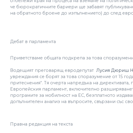
отбележи края на процеса на вземане на политическ
че бюрократичните бариери ще забавят публикуванет
на обратното броене до изпълнението) до след евр
Дебат в парламента
Приветстваме общата подкрепа за това споразумени
Водещият преговарящ евродепутат
Лусия Дюриш Н
увреждания се борят за това споразумение от 15 годи
притеснения“. Тя очерта напредъка на директивата, 
Европейския парламент, включително разширяването 
програмите за мобилност на ЕС, безплатното издава
допълнителен анализ на въпросите, свързани със св
Правна редакция на текста