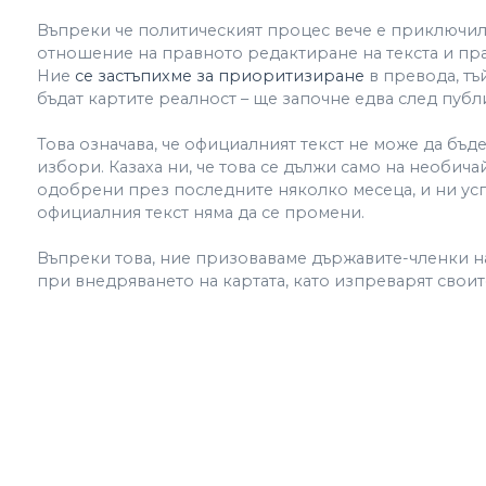
Въпреки че политическият процес вече е приключил,
отношение на правното редактиране на текста и прав
Ние
се застъпихме за приоритизиране
в превода, тъй
бъдат картите реалност – ще започне едва след публи
Това означава, че официалният текст не може да бъ
избори. Казаха ни, че това се дължи само на необич
одобрени през последните няколко месеца, и ни усп
официалния текст няма да се промени.
Въпреки това, ние призоваваме държавите-членки на
при внедряването на картата, като изпреварят свои