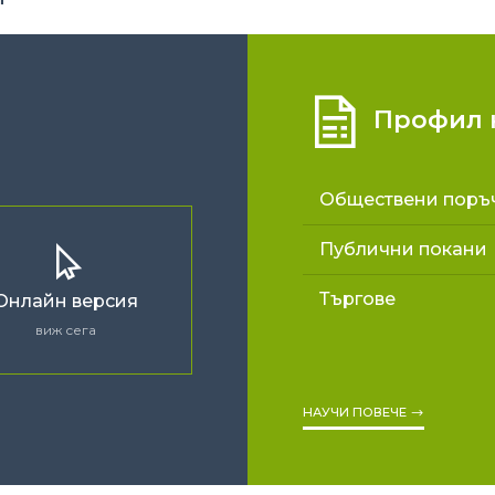
Профил н
Обществени поръ
Публични покани
Търгове
Онлайн версия
виж сега
НАУЧИ ПОВЕЧЕ