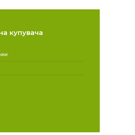
а купувача
чки